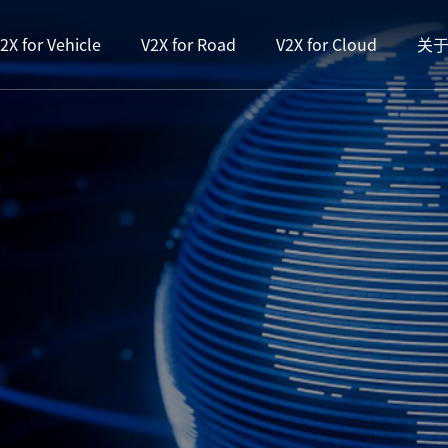
2X for Vehicle
V2X for Road
V2X for Cloud
关