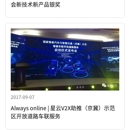
会新技术新产品银奖
2017-09-07
Always online | 星云V2X助推（京冀）示范
区开放道路车联服务