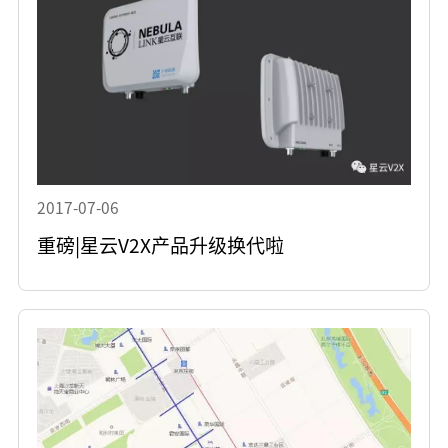
2017-07-06
重磅|星云V2X产品升级换代啦