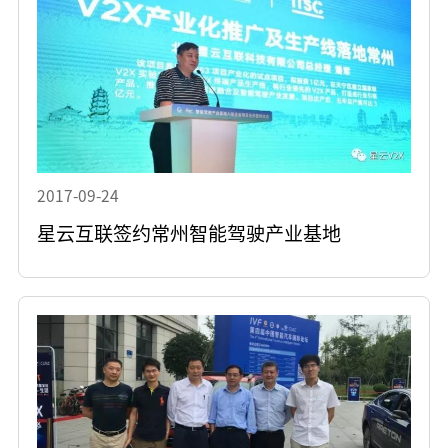
2017-09-24
星云互联签约常州智能驾驶产业基地