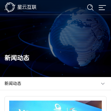
新闻动态
新闻动态