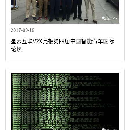
2017-09-18
星云互联V2X亮相第四届中国智能汽车国际
论坛