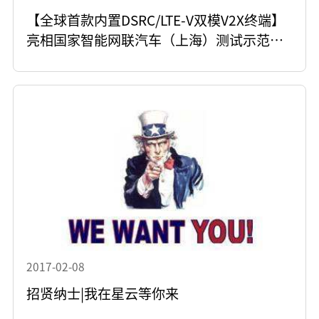
【全球首款内置DSRC/LTE-V双模V2X终端】
亮相国家智能网联汽车（上海）测试示范区
周年庆典
2017-02-08
招贤纳士|我在星云等你来