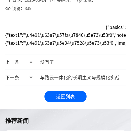
日期：2025-03-14
关键词：
来源：
浏览：839
{"basics":
{"text1":"\u4e91\u63a7\u57fa\u7840\u5e73\u53f0","not
{"text1":"\u4e91\u63a7\u5e94\u7528\u5e73\u53f0","image
上一条
没有了
下一条
车路云一体化的长期主义与规模化实战
返回列表
返回列表
推荐新闻