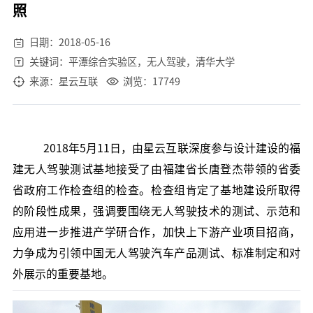
照
日期：2018-05-16
关键词：平潭综合实验区，无人驾驶，清华大学
来源：星云互联
浏览：17749
2018年5月11日，由星云互联深度参与设计建设的福
建无人驾驶测试基地接受了由福建省长唐登杰带领的省委
省政府工作检查组的检查。检查组肯定了基地建设所取得
的阶段性成果，强调要围绕无人驾驶技术的测试、示范和
应用进一步推进产学研合作，加快上下游产业项目招商，
力争成为引领中国无人驾驶汽车产品测试、标准制定和对
外展示的重要基地。