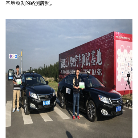
基地颁发的路测牌照。