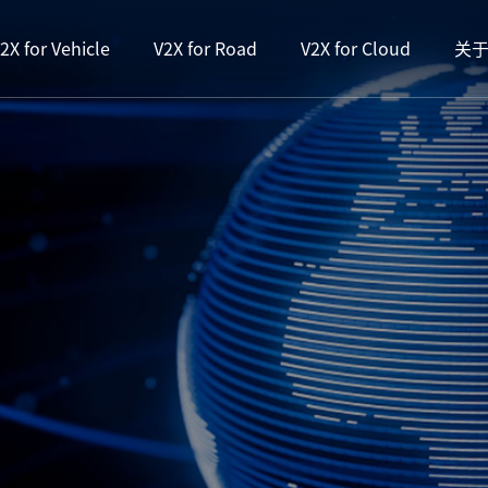
2X for Vehicle
V2X for Road
V2X for Cloud
关