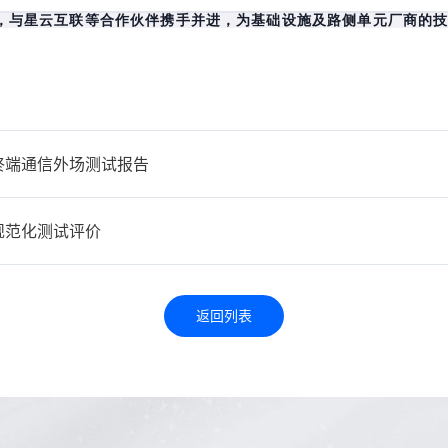
准制定，与星云互联等合作伙伴携手并进，为基础设施及路侧单元厂商
模终端通信外场测试报告
规范化测试评价
返回列表
返回列表