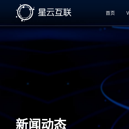
首页
V
新闻动态