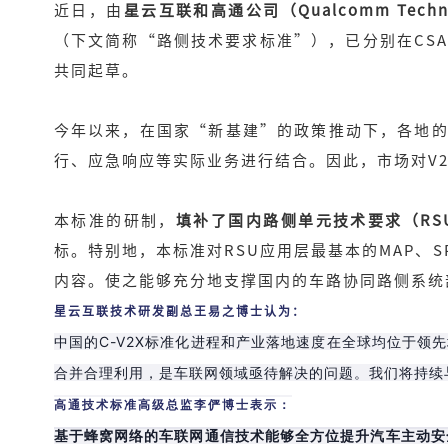
近日，由
星云互联和高通公司（Qualcomm Tec
（下文简称“路侧技术要求标准”），已分别在CSA
共同起草。
今年以来，在国家“新基建”的政策推动下，各地
行、应急响应等实际业务进行结合。因此，市场对V
本标准的研制，
填补了国内路侧单元技术要求（RSU 
标。特别地，本标准对RSU应用层最基本的MAP、
内容。使之能够充分地支撑国内的车路协同路侧系统
星云互联技术研发副总王易之博士认为：
中国的C-V2X标准化进程和产业落地速度在全球均位于领
合并合理利用，是车联网领域亟待解决的问题。我们将持续
高通技术标准高级总监李俨博士表示：
基于蜂窝网络的车联网通信技术能够全方位提升汽车主动安