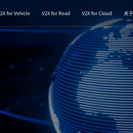
2X for Vehicle
V2X for Road
V2X for Cloud
关