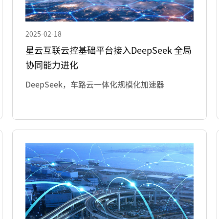
2025-02-18
星云互联云控基础平台接入DeepSeek 全局
协同能力进化
DeepSeek，车路云一体化规模化加速器