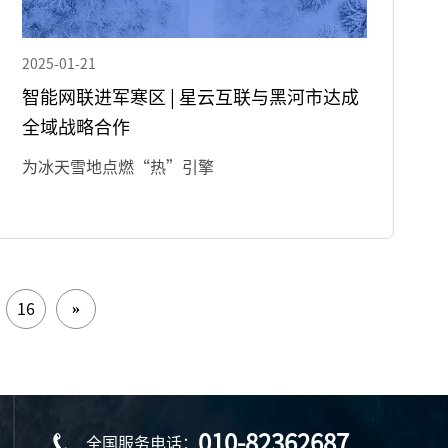
2025-01-21
智能网联进军寒区 | 星云互联与黑河市达成
全域战略合作
为冰天雪地点燃“热”引擎
»
16
010-82362687
全国服务电话：