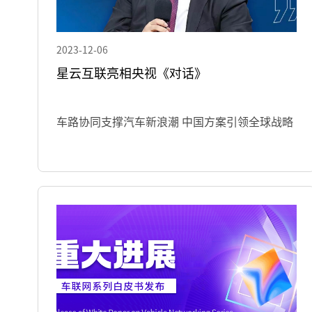
2023-12-06
星云互联亮相央视《对话》
车路协同支撑汽车新浪潮 中国方案引领全球战略