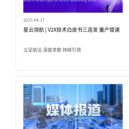
2025-04-17
星云领航 | V2X技术白皮书三连发 量产提速
立足前沿 深度求索 持续引领