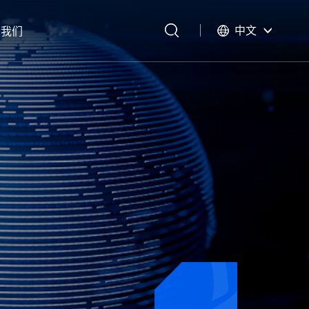
中文
于我们