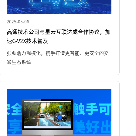
2025-05-06
高通技术公司与星云互联达成合作协议，加
速C-V2X技术普及
强劲助力规模化，携手打造更智能、更安全的交
通生态系统