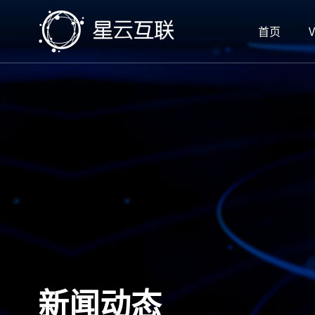
首页
V
新闻动态